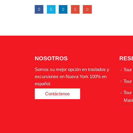
NOSOTROS
RES
Somos su mejor opción en traslados y
Tour
excursiones en Nueva York 100% en
Tour
español.
Tour 
Contáctenos
Manh