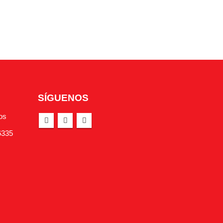
SÍGUENOS
os
6335