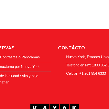
ERVAS
CONTÁCTO
Nueva York, Estados Unid
 Contrastes o Panoramas
Teléfono en NY: 1800 852 
 nocturno por Nueva York
Celular: +1 201 854 6333
de la ciudad / Alto y bajo
attan