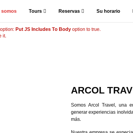
brary include that comes after the revolution files js include.
r libraries, and make it not work.
s somos
Tours
Reservas
Su horario
 option:
Put JS Includes To Body
option to true.
it.
ARCOL TRAV
Somos Arcol Travel, una e
generar experiencias inolvida
más.
Nuestra empresa se especiali