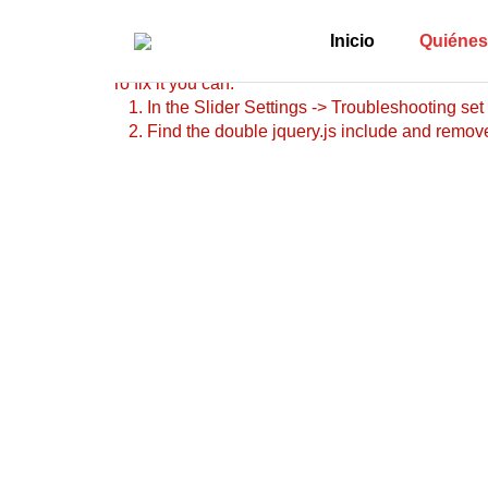
Revolution Slider Error: You have some jquery.js li
This includes make eliminates the revolution slide
Inicio
Quiéne
To fix it you can:
1. In the Slider Settings -> Troubleshooting set
2. Find the double jquery.js include and remove 