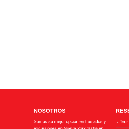
NOSOTROS
RES
Somos su mejor opción en traslados y
Tour
excursiones en Nueva York 100% en